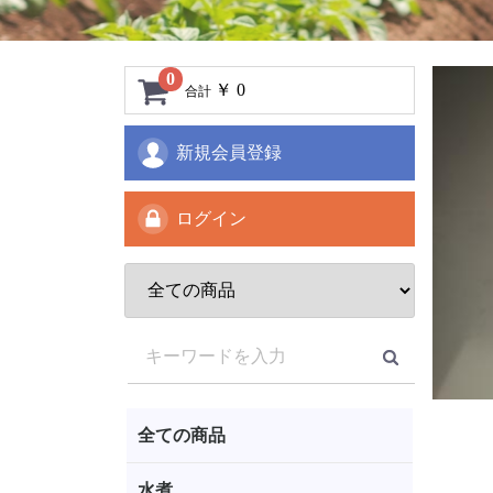
0
￥ 0
合計
新規会員登録
ログイン
全ての商品
水煮