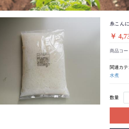
糸こん
￥ 4,7
商品コー
関連カテ
水煮
数量