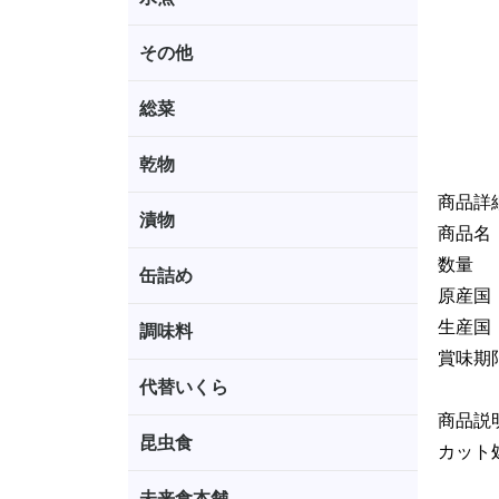
その他
総菜
乾物
商品詳
漬物
商品名
数量 ：
缶詰め
原産国
生産国
調味料
賞味期
代替いくら
商品説
昆虫食
カット
未来食本舗