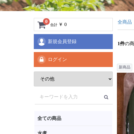
0
全商品
￥ 0
合計
新規会員登録
1
件
の
ログイン
新商品
全ての商品
水煮