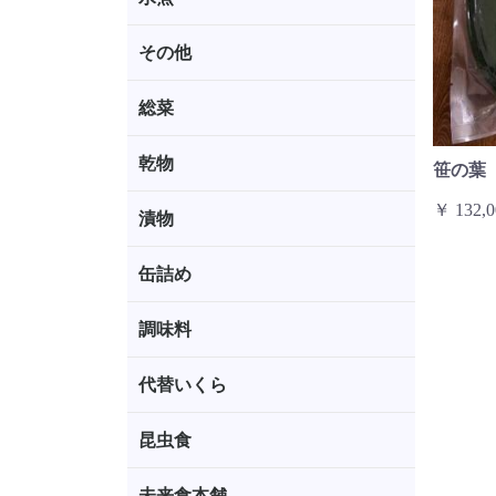
その他
総菜
乾物
笹の葉
￥ 132,0
漬物
缶詰め
調味料
代替いくら
昆虫食
未来食本舗