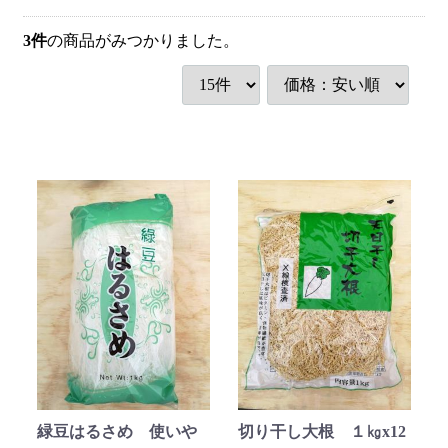
3
件
の商品がみつかりました。
緑豆はるさめ 使いや
切り干し大根 １㎏x12