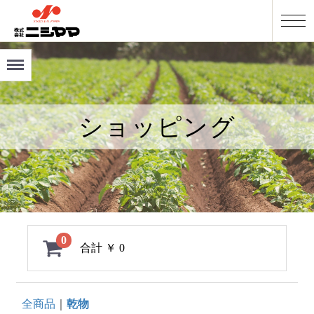
Menu
ショッピング
0
合計
￥ 0
全商品
乾物