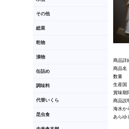
その他
総菜
乾物
漬物
商品詳
商品
缶詰め
数量 ：
生産国
調味料
賞味期
代替いくら
商品説
海水か
昆虫食
あらゆ
未来食本舗