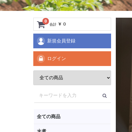
0
￥ 0
合計
新規会員登録
ログイン
全ての商品
水煮