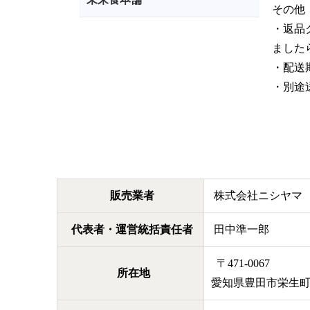
その他
・返品
ました
・配送
・別途送
販売業者
株式会社ニシヤマ
代表者・運営統括責任者
田中準一郎
〒471-0067
所在地
愛知県豊田市栄生町