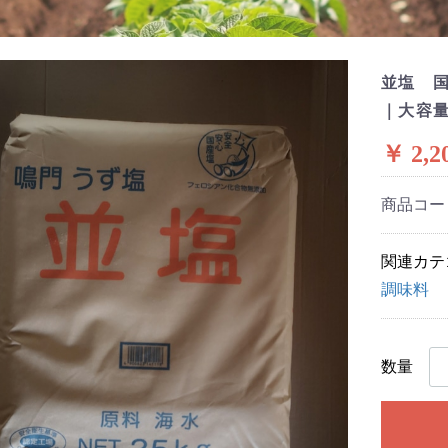
並塩 国
｜大容量
￥ 2,2
商品コー
関連カテ
調味料
数量