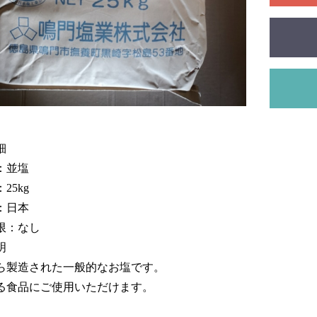
細
名：並塩
25kg
：日本
限：なし
明
ら製造された一般的なお塩です。
る食品にご使用いただけます。