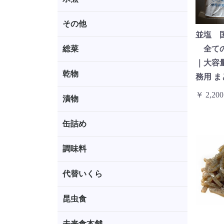
その他
並塩 国
総菜
全ての
｜大容
乾物
務用 
￥ 2,200
漬物
缶詰め
調味料
代替いくら
昆虫食
未来食本舗