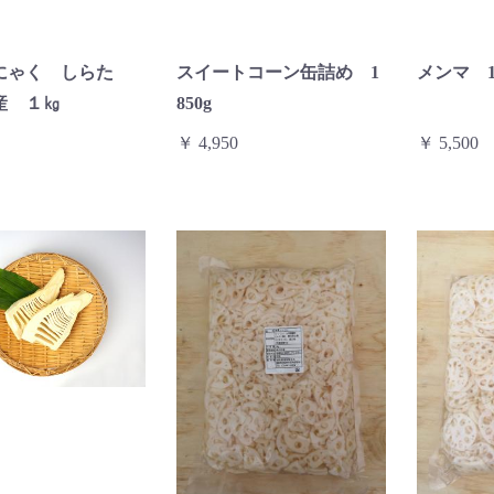
にゃく しらた
スイートコーン缶詰め 1
メンマ 
産 １㎏
850g
￥ 4,950
￥ 5,500