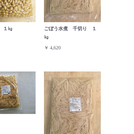
 １㎏
ごぼう水煮 千切り １
㎏
￥ 4,620