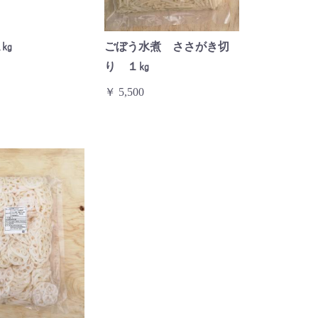
1㎏
ごぼう水煮 ささがき切
り １㎏
￥ 5,500