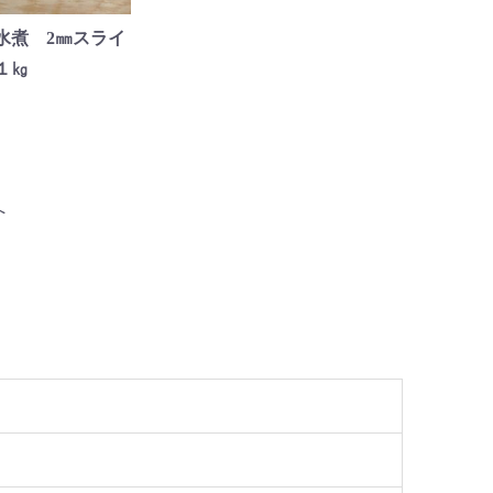
水煮 2㎜スライ
１㎏
へ