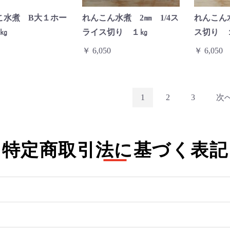
こ水煮 B大１ホー
れんこん水煮 2㎜ 1/4ス
れんこん
1㎏
ライス切り １㎏
ス切り 
￥ 6,050
￥ 6,050
1
2
3
次
特定商取引法に基づく表記