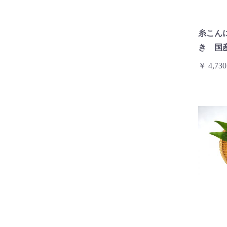
糸こん
き 国
￥ 4,730