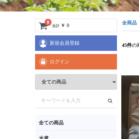
0
全商品
￥ 0
合計
新規会員登録
45
件
の
ログイン
全ての商品
水煮