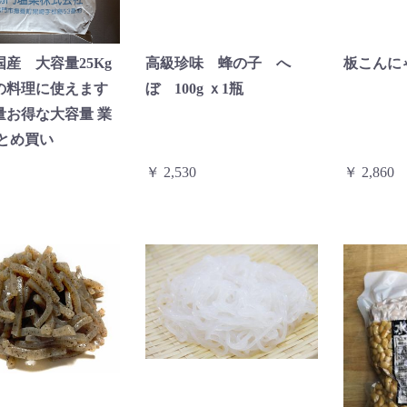
産 大容量25Kg
高級珍味 蜂の子 へ
板こんに
料理に使えます
ぼ 100g ｘ1瓶
量お得な大容量 業
まとめ買い
￥ 2,530
￥ 2,860