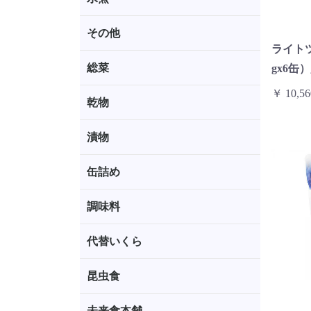
その他
ライトツ
総菜
gx6缶
￥ 10,56
乾物
漬物
缶詰め
調味料
代替いくら
昆虫食
未来食本舗