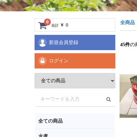
0
全商品
￥ 0
合計
新規会員登録
45
件
の
ログイン
全ての商品
水煮