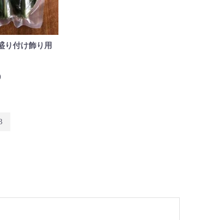
盛り付け飾り用
0
3