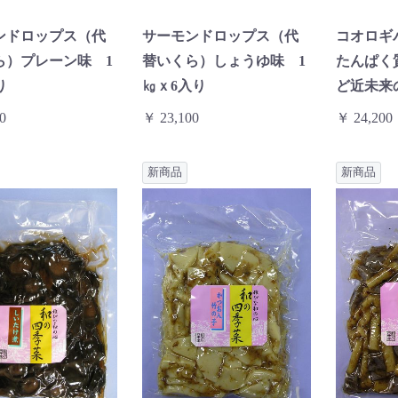
ンドロップス（代
サーモンドロップス（代
コオロギ
ら）プレーン味 1
替いくら）しょうゆ味 1
たんぱく
り
㎏ｘ6入り
ど近未来
0
￥ 23,100
￥ 24,200
新商品
新商品