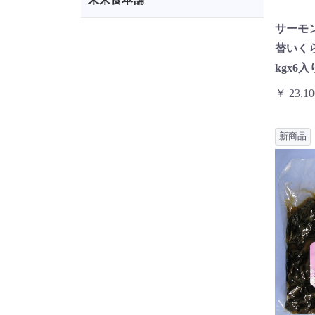
サーモ
替いく
kgx6入
￥ 23,10
新商品