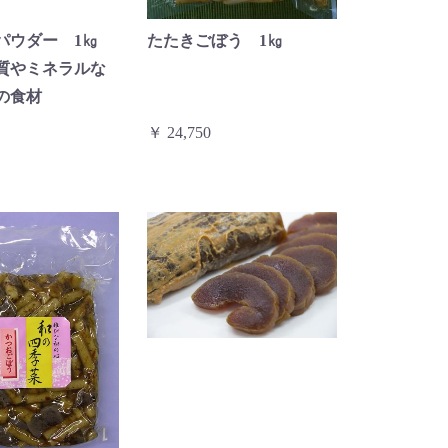
パウダー 1㎏
たたきごぼう 1㎏
質やミネラルな
の食材
￥ 24,750