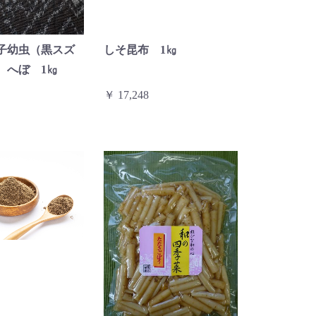
子幼虫（黒スズ
しそ昆布 1㎏
 へぼ 1㎏
￥ 17,248